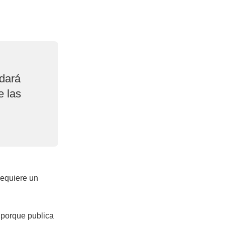
ndará
e las
requiere un
a porque publica