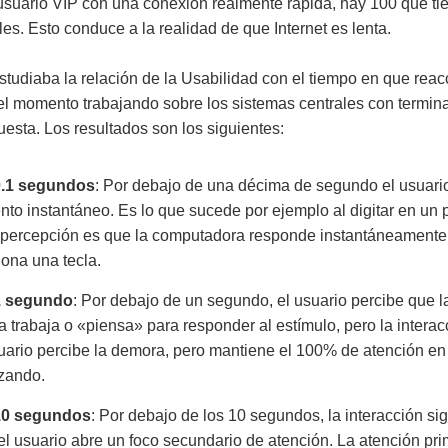
 usuario VIP con una conexión realmente rápida, hay 100 que t
s. Esto conduce a la realidad de que Internet es lenta.
tudiaba la relación de la Usabilidad con el tiempo en que rea
el momento trabajando sobre los sistemas centrales con termina
esta. Los resultados son los siguientes:
0.1 segundos
: Por debajo de una décima de segundo el usuari
nto instantáneo. Es lo que sucede por ejemplo al digitar en un
a percepción es que la computadora responde instantáneamente
iona una tecla.
1 segundo
: Por debajo de un segundo, el usuario percibe que l
 trabaja o «piensa» para responder al estímulo, pero la interac
suario percibe la demora, pero mantiene el 100% de atención en
izando.
10 segundos
: Por debajo de los 10 segundos, la interacción si
 el usuario abre un foco secundario de atención. La atención pri