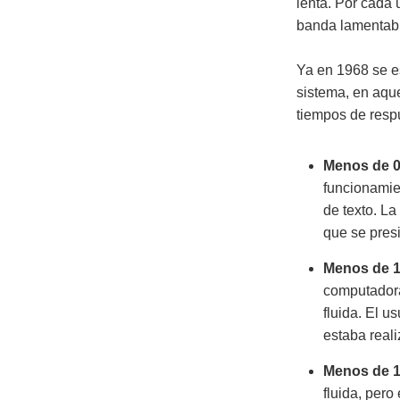
lenta. Por cada
banda lamentable
Ya en 1968 se es
sistema, en aqu
tiempos de respu
Menos de 
funcionamie
de texto. L
que se pres
Menos de 
computadora
fluida. El u
estaba real
Menos de 
fluida, pero