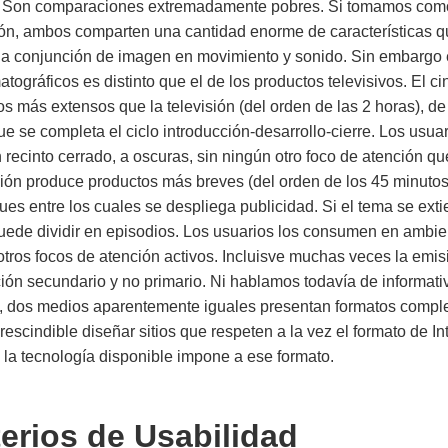
s. Son comparaciones extremadamente pobres. Si tomamos com
sión, ambos comparten una cantidad enorme de características q
a conjunción de imagen en movimiento y sonido. Sin embargo e
tográficos es distinto que el de los productos televisivos. El ci
s más extensos que la televisión (del orden de las 2 horas), de
ue se completa el ciclo introducción-desarrollo-cierre. Los usuar
ecinto cerrado, a oscuras, sin ningún otro foco de atención que
sión produce productos más breves (del orden de los 45 minuto
es entre los cuales se despliega publicidad. Si el tema se ext
puede dividir en episodios. Los usuarios los consumen en ambie
tros focos de atención activos. Incluisve muchas veces la emisi
ión secundario y no primario. Ni hablamos todavía de informativ
, dos medios aparentemente iguales presentan formatos comp
rescindible diseñar sitios que respeten a la vez el formato de Int
 la tecnología disponible impone a ese formato.
terios de Usabilidad