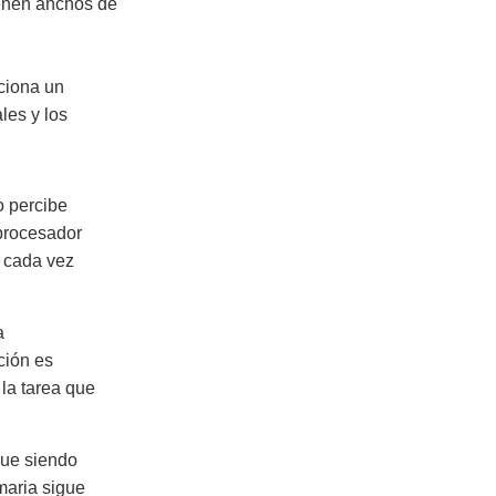
ienen anchos de
cciona un
les y los
o percibe
 procesador
 cada vez
a
ción es
 la tarea que
gue siendo
maria sigue