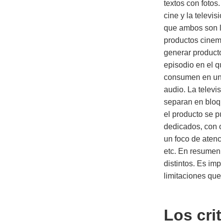
textos con foto
cine y la televi
que ambos son l
productos cinema
generar producto
episodio en el q
consumen en un r
audio. La televi
separan en bloqu
el producto se 
dedicados, con o
un foco de atenc
etc. En resumen
distintos. Es imp
limitaciones que
Los cri