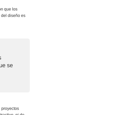
on que los
o del diseño es
s
que se
s proyectos
tractivo, ni de