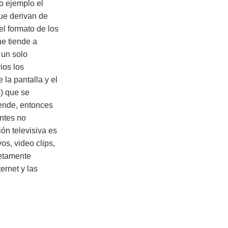
o ejemplo el
ue derivan de
l formato de los
ne tiende a
 un solo
ios los
 la pantalla y el
s) que se
iende, entonces
ntes no
ón televisiva es
os, video clips,
letamente
ernet y las