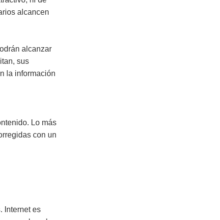
arios alcancen
podrán alcanzar
itan, sus
n la información
contenido. Lo más
corregidas con un
. Internet es