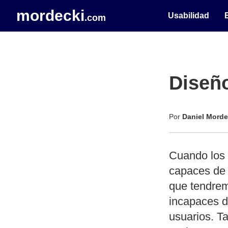
mordecki
Usabilidad
.com
Diseño
Por
Daniel Morde
Cuando los 
capaces de 
que tendrem
incapaces d
usuarios. T