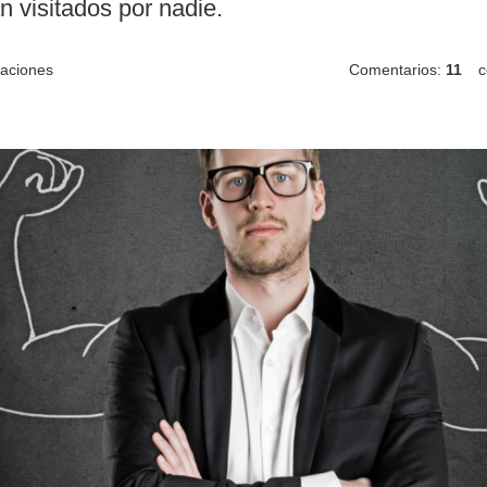
 visitados por nadie.
raciones
Comentarios:
11
c