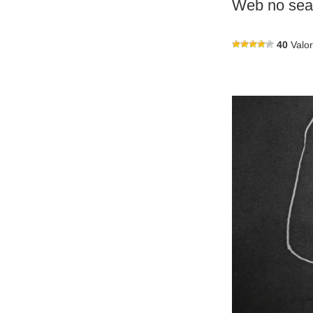
Web no sean
40
Valo