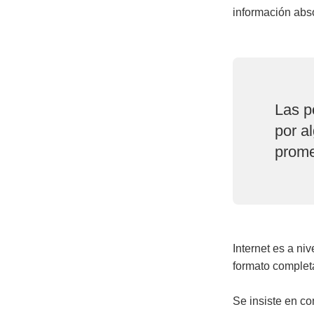
información abs
Las p
por a
prome
Internet es a ni
formato comple
Se insiste en co