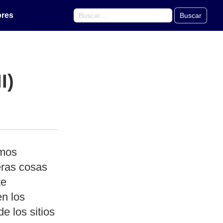
ores
Buscar
I)
amos
eras cosas
te
en los
e los sitios