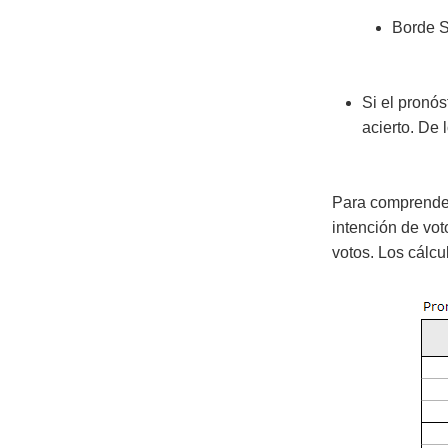
Borde S
Si el pronós
acierto. De 
Para comprender
intención de vot
votos. Los cálcu