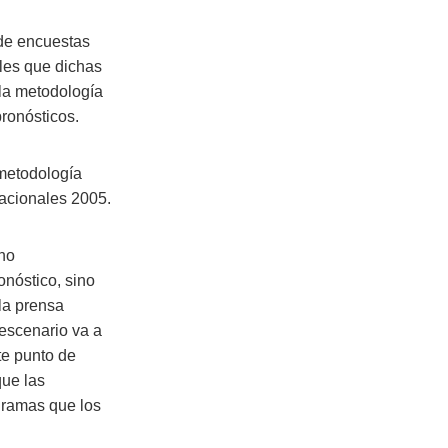
 de encuestas
ales que dichas
 la metodología
pronósticos.
 metodología
nacionales 2005.
 no
onóstico, sino
la prensa
 escenario va a
te punto de
que las
gramas que los