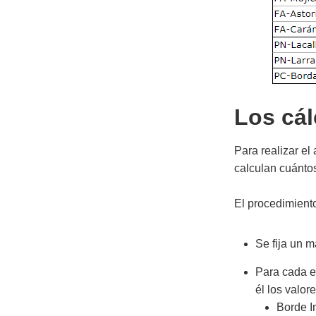
Los cál
Para realizar el
calculan cuántos
El procedimiento
Se fija un m
Para cada en
él los valor
Borde In