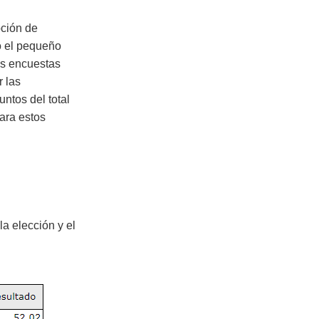
pción de
o el pequeño
as encuestas
 las
ntos del total
ara estos
a elección y el