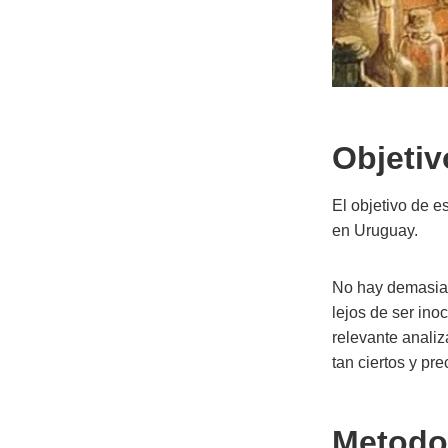
Objetiv
El objetivo de e
en Uruguay.
No hay demasiad
lejos de ser ino
relevante analiz
tan ciertos y pr
Metodo