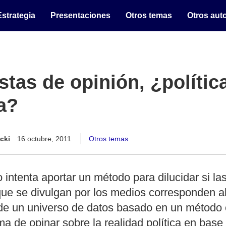
Estrategia
Presentaciones
Otros temas
Otros aut
tas de opinión, ¿polític
a?
cki
16 octubre, 2011
Otros temas
o intenta aportar un método para dilucidar si l
que se divulgan por los medios corresponden al
 de un universo de datos basado en un método c
a de opinar sobre la realidad política en base