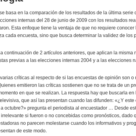
se basa en la comparación de los resultados de la última serie
ecciones internas del 28 de junio de 2009 con los resultados re
aron. Esta enfoque tiene la ventaja de que no requiere conocer
za cada encuesta, sino que busca determinar la validez de los 
 la continuación de 2 artículos anteriores, que aplican la misma
tas previas a las elecciones internas 2004 y a las elecciones 
arias críticas al respecto de si las encuestas de opinión son o
uienes emitieron las críticas sostienen que no se trata de un pr
 momento en que se realizan. La respuesta hay que buscarla en 
y televisiva, que así las presentan cuando las difunden: «¿Y este
 a octubre?» pregunta el periodista al encuestador … Desde es
r irrelevante si fueron o no concebidas como pronósticos, dado 
tadoras no parecen molestarse cuando los informativos y pro
resentan de este modo.