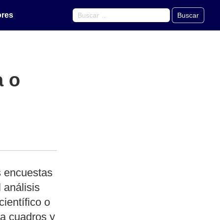
ores
Buscar
a o
as encuestas
 análisis
ientífico o
 a cuadros y