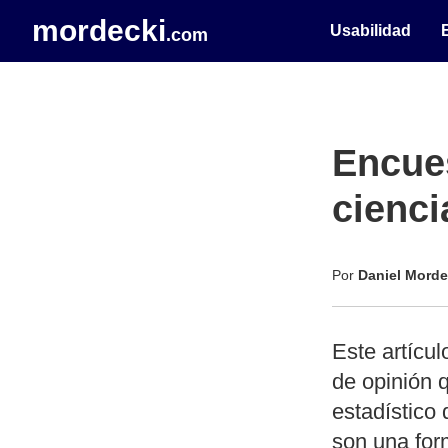
mordecki
Usabilidad
.com
Encues
cienci
Por
Daniel Morde
Este artícul
de opinión 
estadístico
son una form