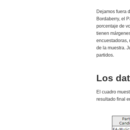
Dejamos fuera de
Bordaberry, el 
porcentaje de vo
tienen márgenes
encuestadoras, n
de la muestra. J
partidos.
Los da
El cuadro muestr
resultado final e