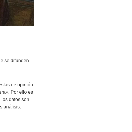
que se difunden
estas de opinión
era». Por ello es
i los datos son
 análisis.