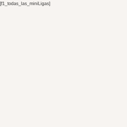
[f1_todas_las_miniLigas]