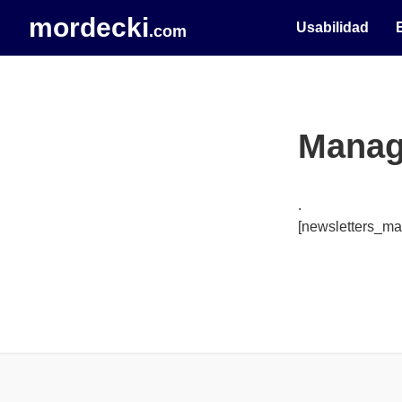
mordecki
Usabilidad
.com
Manag
.
[newsletters_m